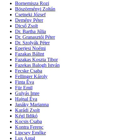
Bornemisza Rozi
Böszörményi Zoltán
Csetneki József
Demény Péter
Dicső Zsolt
Dr. Bartha Júlia
Dr. Granasztói Péter
Dr. Szolyák Péter
Eperjesi Noémi
Fazakas Bálint
Fazakas Koszta Tibor
Fazekas Balogh István
Fecske Csaba
Fellinger Károly
Finta Éva
Für Emil
Gulyás Imre
Hajnal Éva
Janáky Marianna
Karádi Zsolt
Kégl Ildikó
Kocsis Csaba
Kontra Ferenc
Lipcsey Emőke
Lux Antal