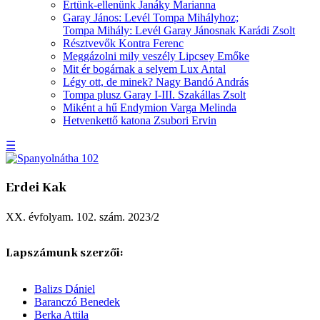
Értünk-ellenünk
Janáky Marianna
Garay János: Levél Tompa Mihályhoz;
Tompa Mihály: Levél Garay Jánosnak
Karádi Zsolt
Résztvevők
Kontra Ferenc
Meggázolni mily veszély
Lipcsey Emőke
Mit ér bogárnak a selyem
Lux Antal
Légy ott, de minek?
Nagy Bandó András
Tompa plusz Garay I-III.
Szakállas Zsolt
Miként a hű Endymion
Varga Melinda
Hetvenkettő katona
Zsubori Ervin
☰
Erdei Kak
XX. évfolyam. 102. szám. 2023/2
Lapszámunk szerzői:
Balizs Dániel
Baranczó Benedek
Berka Attila