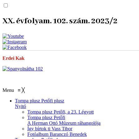
XX. évfolyam. 102. szám. 2023/2
Erdei Kak
Menu
≡
╳
Tompa plusz Petőfi plusz
Nyitó
Tompa plusz Petőfi, a 23. Légyott
Tompa plusz Petőfi
A Herman Ottó Múzeum ráhangolója
Így bírtok ti
Vass Tibor
Fotóalbum
Baranczó Benedek