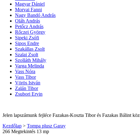
Magyar Dániel
Morvai Fanni
Nagy Bandó András
Oláh András
Petőcz András
Rőczei György
Sipeki Zsófi
Sipos Endre
Szakállas Zsolt
Szalai Zsolt
Szolláth Mihály
Varga Melinda
Vass Nóra
Vass Tibor
Vörös István
Zalán Tibor
Zsubori Ervin
Jelen lapszámunk fejléce Fazakas-Koszta Tibor és Fazakas Bálint köz
Kezdőlap
>
Tompa plusz Garay
266 Megtekintés
13 mp