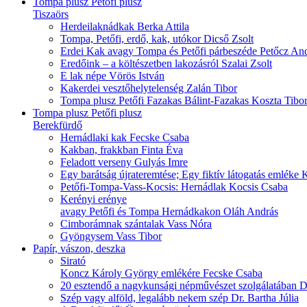
Tompa plusz Petőfi plusz
Tiszaörs
Herdeilaknádkak
Berka Attila
Tompa, Petőfi, erdő, kak, utókor
Dicső Zsolt
Erdei Kak avagy Tompa és Petőfi párbeszéde
Petőcz An
Eredőink – a költészetben lakozásról
Szalai Zsolt
E lak népe
Vörös István
Kakerdei vesztőhelytelenség
Zalán Tibor
Tompa plusz Petőfi
Fazakas Bálint-Fazakas Koszta Tibo
Tompa plusz Petőfi plusz
Berekfürdő
Hernádlaki kak
Fecske Csaba
Kakban, frakkban
Finta Éva
Feladott verseny
Gulyás Imre
Egy barátság újrateremtése; Egy fiktív látogatás emléke
K
Petőfi-Tompa-Vass-Kocsis: Hernádlak
Kocsis Csaba
Kerényi erénye
avagy Petőfi és Tompa Hernádkakon
Oláh András
Cimborámnak szántalak
Vass Nóra
Gyöngysem
Vass Tibor
Papír, vászon, deszka
Sirató
Koncz Károly György emlékére
Fecske Csaba
20 esztendő a nagykunsági népművészet szolgálatában
D
Szép vagy alföld, legalább nekem szép
Dr. Bartha Júlia