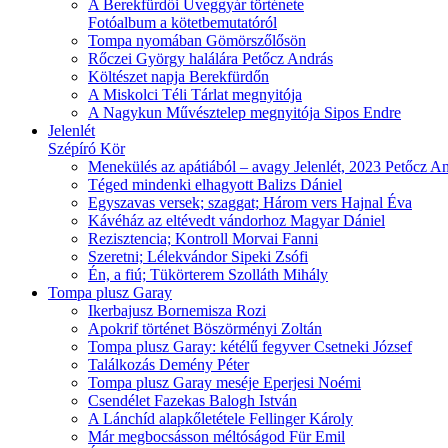
A Berekfürdői Üveggyár története
Fotóalbum a kötetbemutatóról
Tompa nyomában Gömörszőlősön
Rőczei György halálára
Petőcz András
Költészet napja Berekfürdőn
A Miskolci Téli Tárlat megnyitója
A Nagykun Művésztelep megnyitója
Sipos Endre
Jelenlét
Szépíró Kör
Menekülés az apátiából – avagy Jelenlét, 2023
Petőcz An
Téged mindenki elhagyott
Balizs Dániel
Egyszavas versek; szaggat; Három vers
Hajnal Éva
Kávéház az eltévedt vándorhoz
Magyar Dániel
Rezisztencia; Kontroll
Morvai Fanni
Szeretni; Lélekvándor
Sipeki Zsófi
Én, a fiú; Tükörterem
Szolláth Mihály
Tompa plusz Garay
Ikerbajusz
Bornemisza Rozi
Apokrif történet
Böszörményi Zoltán
Tompa plusz Garay: kétélű fegyver
Csetneki József
Találkozás
Demény Péter
Tompa plusz Garay meséje
Eperjesi Noémi
Csendélet
Fazekas Balogh István
A Lánchíd alapkőletétele
Fellinger Károly
Már megbocsásson méltóságod
Für Emil