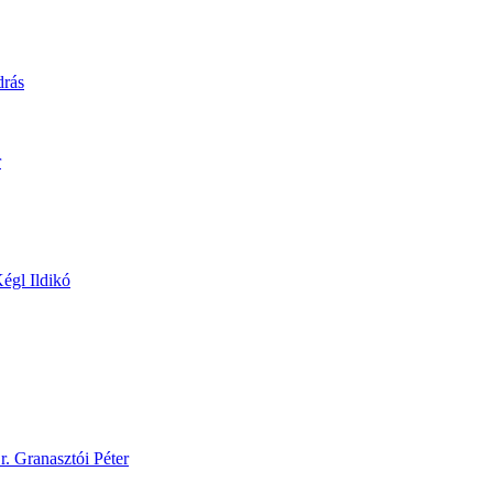
drás
r
égl Ildikó
r. Granasztói Péter